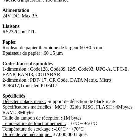
Alimentation
24V DC, Max 3A
Liaisons
RS232C ou TTL
Papier
Rouleau de papier thermique de largeur 60 ±0.5 mm
Epaisseur de papier :
60 ±5 µm
Codes-barre disponibles
1-dimension :
Code128, Code39, I2/5, Code93, UPC-A, UPC-E,
EAN8, EAN13, CODABAR
2-dimension :
PDF417, QR Code, DATA Matrix, Micro
PDF417,Truncated PDF417
Spécificités
Détecteur black mark :
Support de détection de black mark
Spécifications matérielles :
MCU : 32bits RISC, FLASH : 4Mbytes,
RAM : 8Mbytes
Taille du tampon de réception :
1M bytes
Température de fonctionnement :
-10°C ~ +50°C
Température de stockage :
-10°C ~ +70°C
Durée de vie mécanique :
37,000,000 lignes