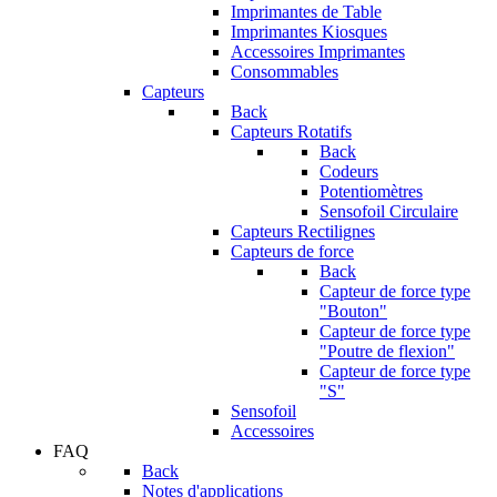
Imprimantes de Table
Imprimantes Kiosques
Accessoires Imprimantes
Consommables
Capteurs
Back
Capteurs Rotatifs
Back
Codeurs
Potentiomètres
Sensofoil Circulaire
Capteurs Rectilignes
Capteurs de force
Back
Capteur de force type
"Bouton"
Capteur de force type
"Poutre de flexion"
Capteur de force type
"S"
Sensofoil
Accessoires
FAQ
Back
Notes d'applications