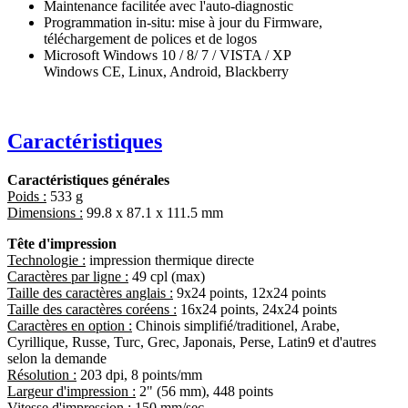
Maintenance facilitée avec l'auto-diagnostic
Programmation in-situ: mise à jour du Firmware,
téléchargement de polices et de logos
Microsoft Windows 10 / 8/ 7 / VISTA / XP
Windows CE, Linux, Android, Blackberry
Caractéristiques
Caractéristiques générales
Poids :
533 g
Dimensions :
99.8 x 87.1 x 111.5 mm
Tête d'impression
Technologie :
impression thermique directe
Caractères par ligne :
49 cpl (max)
Taille des caractères anglais :
9x24 points, 12x24 points
Taille des caractères coréens :
16x24 points, 24x24 points
Caractères en option :
Chinois simplifié/traditionel, Arabe,
Cyrillique, Russe, Turc, Grec, Japonais, Perse, Latin9 et d'autres
selon la demande
Résolution :
203 dpi, 8 points/mm
Largeur d'impression :
2" (56 mm), 448 points
Vitesse d'impression :
150 mm/sec