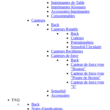
Imprimantes de Table
Imprimantes Kiosques
Accessoires Imprimantes
Consommables
Capteurs
Back
Capteurs Rotatifs
Back
Codeurs
Potentiomètres
Sensofoil Circulaire
Capteurs Rectilignes
Capteurs de force
Back
Capteur de force type
"Bouton"
Capteur de force type
"Poutre de flexion"
Capteur de force type
"S"
Sensofoil
Accessoires
FAQ
Back
Notes d'applications