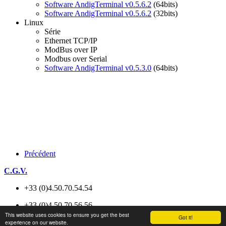
Software AndigTerminal v0.5.6.2
(64bits)
Software AndigTerminal v0.5.6.2
(32bits)
Linux
Série
Ethernet TCP/IP
ModBus over IP
Modbus over Serial
Software AndigTerminal v0.5.3.0
(64bits)
Précédent
C.G.V.
+33 (0)4.50.70.54.54
+33 (0)4.50.70.56.56
This website uses cookies to ensure you get the best
Got it!
experience on our website.