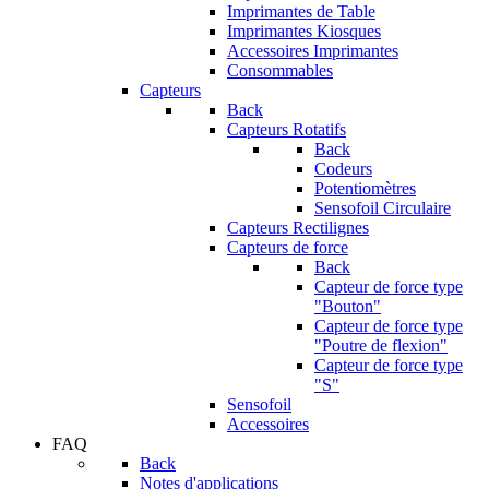
Imprimantes de Table
Imprimantes Kiosques
Accessoires Imprimantes
Consommables
Capteurs
Back
Capteurs Rotatifs
Back
Codeurs
Potentiomètres
Sensofoil Circulaire
Capteurs Rectilignes
Capteurs de force
Back
Capteur de force type
"Bouton"
Capteur de force type
"Poutre de flexion"
Capteur de force type
"S"
Sensofoil
Accessoires
FAQ
Back
Notes d'applications