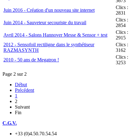
3673
Clics :
Juin 2016 - Création d'un nouveau site internet
2831
Clics :
Juin 2014 - Sauveteur secouriste du travail
2854
Clics :
Avril 2014 - Salons Hannover Messe & Sensor + test
2915
2012 - Sensofoil rectiligne dans le synthétiseur
Clics :
RAZMASYNTH
3162
Clics :
2010 - 50 ans de Megatron !
3253
Page 2 sur 2
Début
Précédent
1
2
Suivant
Fin
C.G.V.
+33 (0)4.50.70.54.54