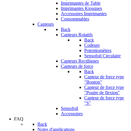
Imprimantes de Table
Imprimantes Kiosques
Accessoires Imprimantes
Consommables
Capteurs
Back
Capteurs Rotatifs
Back
Codeurs
Potentiomètres
Sensofoil Circulaire
Capteurs Rectilignes
Capteurs de force
Back
Capteur de force type
"Bouton"
Capteur de force type
"Poutre de flexion"
Capteur de force type
"S"
Sensofoil
Accessoires
FAQ
Back
Notes d'applications