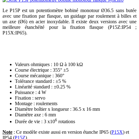
Le P15P est un potentiomètre bobiné monotour Ø36.5 sans butée
avec une fixation par flasque, un guidage par roulement à billes et
un axe (Ø6) en acier inoxydable. Il existe deux versions avec une
meilleure étanchéité pour la fixation flasque (P15Z:IP54 ;
P15X:IP65).
Valeurs ohmiques : 10 Ω à 100 kΩ
Course électrique : 355° ±5
Course mécanique : 360°
Tolérance standard : ±5 %
Linéarité standard : ±0.25 %
Puissance : 4 W
Fixation : servo
Montage : roulements
Diamètre boîtier x longueur : 36.5 x 16 mm
Diamètre axe : 6 mm
6
Durée de vie : 3 x10
rotations
Note
: Ce modèle existe aussi en version étanche IP65 (
P15X
) et
IP54 (
P15Z
)