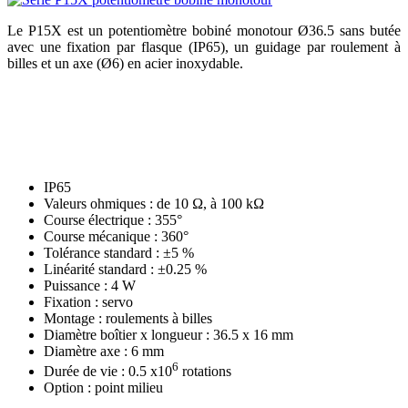
Le P15X est un potentiomètre bobiné monotour Ø36.5 sans butée
avec une fixation par flasque (IP65), un guidage par roulement à
billes et un axe (Ø6) en acier inoxydable.
IP65
Valeurs ohmiques : de 10 Ω, à 100 kΩ
Course électrique : 355°
Course mécanique : 360°
Tolérance standard : ±5 %
Linéarité standard : ±0.25 %
Puissance : 4 W
Fixation : servo
Montage : roulements à billes
Diamètre boîtier x longueur : 36.5 x 16 mm
Diamètre axe : 6 mm
6
Durée de vie : 0.5 x10
rotations
Option : point milieu