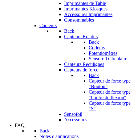
Imprimantes de Table
Imprimantes Kiosques
Accessoires Imprimantes
Consommables
Capteurs
Back
Capteurs Rotatifs
Back
Codeurs
Potentiomètres
Sensofoil Circulaire
Capteurs Rectilignes
Capteurs de force
Back
Capteur de force type
"Bouton"
Capteur de force type
"Poutre de flexion"
Capteur de force type
"S"
Sensofoil
Accessoires
FAQ
Back
Notes d'applications