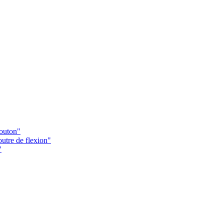
Bouton"
utre de flexion"
"