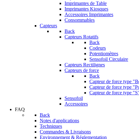
Imprimantes de Table
Imprimantes Kiosques
Accessoires Imprimantes
Consommables
Capteurs
Back
Capteurs Rotatifs
Back
Codeurs
Potentiomètres
Sensofoil Circulaire
Capteurs Rectilignes
Capteurs de force
Back
Capteur de force type "
Capteur de force type "Po
Capteur de force type "S
Sensofoil
Accessoires
FAQ
Back
Notes d'applications
Techniques
Commandes & Livraisons
Environnement & Réglementation