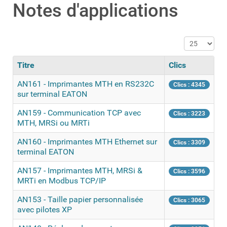
Notes d'applications
Affichage #
Titre
Clics
AN161 - Imprimantes MTH en RS232C
Clics : 4345
sur terminal EATON
AN159 - Communication TCP avec
Clics : 3223
MTH, MRSi ou MRTi
AN160 - Imprimantes MTH Ethernet sur
Clics : 3309
terminal EATON
AN157 - Imprimantes MTH, MRSi &
Clics : 3596
MRTi en Modbus TCP/IP
AN153 - Taille papier personnalisée
Clics : 3065
avec pilotes XP