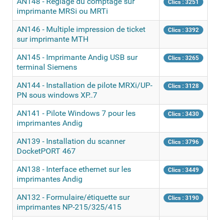
AN148 - Réglage du comptage sur
Clics : 3251
imprimante MRSi ou MRTi
AN146 - Multiple impression de ticket
Clics : 3392
sur imprimante MTH
AN145 - Imprimante Andig USB sur
Clics : 3265
terminal Siemens
AN144 - Installation de pilote MRXi/UP-
Clics : 3128
PN sous windows XP..7
AN141 - Pilote Windows 7 pour les
Clics : 3430
imprimantes Andig
AN139 - Installation du scanner
Clics : 3796
DocketPORT 467
AN138 - Interface ethernet sur les
Clics : 3449
imprimantes Andig
AN132 - Formulaire/étiquette sur
Clics : 3190
imprimantes NP-215/325/415